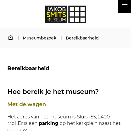
Waarmee
Naar
Z
Jakob
kunnen
inhoud
ME
we
Smitsmuseum
jou
helpen?
Museumbezoek
Bereikbaarheid
Startpagina
Bereikbaarheid
Hoe bereik je het museum?
Met de wagen
Het adres van het museum is Sluis 155, 2400
Mol. Er is een
parking
op het kerkplein naast het
gebouw.