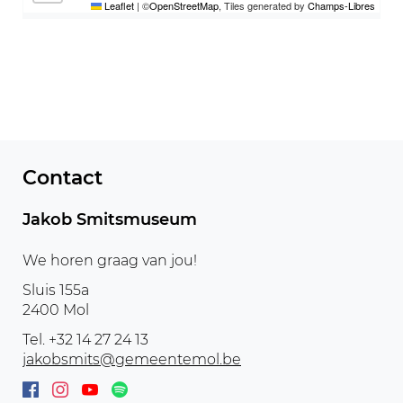
Leaflet
|
©
OpenStreetMap
, Tiles generated by
Champs-Libres
Contact
Jakob Smitsmuseum
We horen graag van jou!
Adres
Sluis 155a
,
2400
Mol
Tel.
+32 14 27 24 13
E-
jakobsmits
@
gemeentemol.be
mail